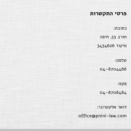
פרטי התקשרות
כתובת:
חורב 53, חיפה
מיקוד 3434626
טלפון:
04-8704466
פקס:
04-8708484
דואר אלקטרוני:
office@pnini-law.com