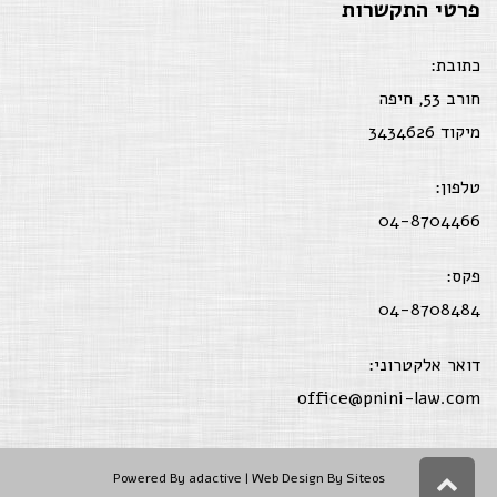
פרטי התקשרות
כתובת:
חורב 53, חיפה
מיקוד 3434626
טלפון:
04-8704466
פקס:
04-8708484
דואר אלקטרוני:
office@pnini-law.com
גלילה
Powered By
adactive
| Web Design By Siteos