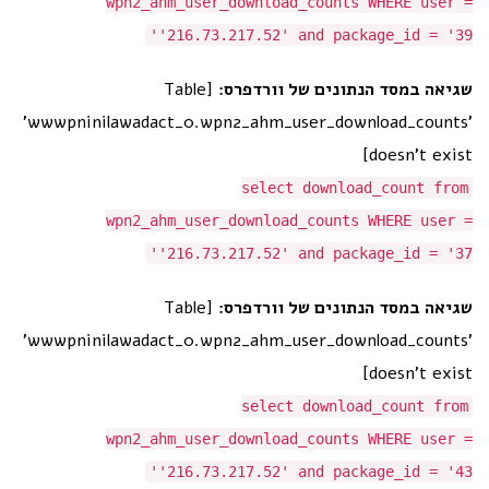
wpn2_ahm_user_download_counts WHERE user =
'216.73.217.52' and package_id = '39'
שגיאה במסד הנתונים של וורדפרס:
[Table
'wwwpninilawadact_0.wpn2_ahm_user_download_counts'
doesn't exist]
select download_count from
wpn2_ahm_user_download_counts WHERE user =
'216.73.217.52' and package_id = '37'
שגיאה במסד הנתונים של וורדפרס:
[Table
'wwwpninilawadact_0.wpn2_ahm_user_download_counts'
doesn't exist]
select download_count from
wpn2_ahm_user_download_counts WHERE user =
'216.73.217.52' and package_id = '43'