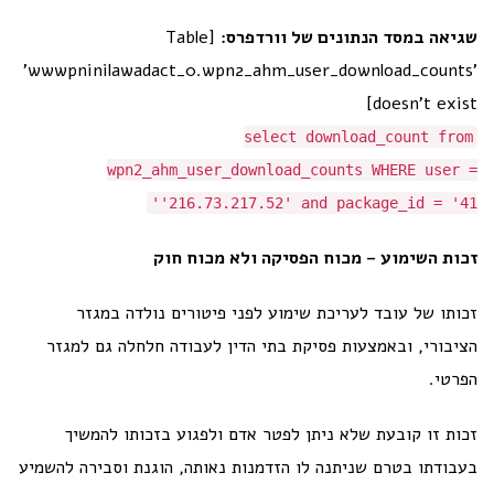
שגיאה במסד הנתונים של וורדפרס:
[Table
'wwwpninilawadact_0.wpn2_ahm_user_download_counts'
doesn't exist]
select download_count from
wpn2_ahm_user_download_counts WHERE user =
'216.73.217.52' and package_id = '41'
זכות השימוע – מכוח הפסיקה ולא מכוח חוק
זכותו של עובד לעריכת שימוע לפני פיטורים נולדה במגזר
הציבורי, ובאמצעות פסיקת בתי הדין לעבודה חלחלה גם למגזר
הפרטי.
זכות זו קובעת שלא ניתן לפטר אדם ולפגוע בזכותו להמשיך
בעבודתו בטרם שניתנה לו הזדמנות נאותה, הוגנת וסבירה להשמיע