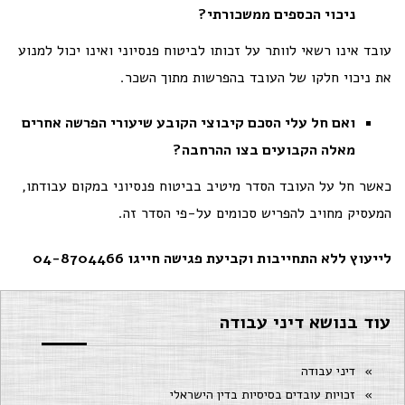
ניכוי הכספים ממשכורתי?
עובד אינו רשאי לוותר על זכותו לביטוח פנסיוני ואינו יכול למנוע
את ניכוי חלקו של העובד בהפרשות מתוך השכר.
ואם חל עלי הסכם קיבוצי הקובע שיעורי הפרשה אחרים
מאלה הקבועים בצו ההרחבה?
כאשר חל על העובד
הסדר
מיטיב
בביטוח פנסיוני
במקום עבודתו,
המעסיק מחויב להפריש סכומים על-פי הסדר זה.
לייעוץ ללא התחייבות וקביעת פגישה חייגו 04-8704466
עוד בנושא דיני עבודה
דיני עבודה
זכויות עובדים בסיסיות בדין הישראלי