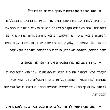
מהו השכר המבוטח לצורך ביטוח פנסיוני?
הרכיבים לצורך קביעת השכר המבוטח הם אותם הרכיבים הנכללים
במסגרת שכר העבודה הקובע לצורך חישוב פיצויי פיטורים בהתאם
לתקנות פיצויי פיטורים (חישוב הפיצויים והתפטרות שרואים אותה
כפיטורים), התשכ"ד-1964, כלומר: שכר יסוד, תוספת ותק, תוספת
יוקר המחיה, תוספת משפחה, תוספת מחלקתית ותוספת מקצועית.
כיצד נקבעת קרן הפנסיה אליה יופרשו הכספים?
העובד זכאי
לבחור את סוג הביטוח הפנסיוני
שבו הוא רוצה להיות
מבוטח (קרן פנסיה, קופת גמל או ביטוח מנהלים), וכן הוא זכאי
לבחור את הגוף הספציפי
שאליו יופרשו הכספים ושבו ינוהל הביטוח
הפנסיוני.
האם אני רשאי לוותר על ביטוח פנסיוני ובכך למנוע את