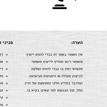
הערה:
פניני ו
אין האמור באתר זה בכדי להוות ייעוץ
דף
משפטי ו/או תחליף לייעוץ משפטי
או
מקצועי ואין בו בכדי להוות המלצה
די
לביצוע פעולה או הימנעות מביצועה.
מק
המדובר במידע חלקי ומתומצת של הדין
מש
החל, תוך הנגשתו למי שאינו בקיא בו.
קמ
קי
צו