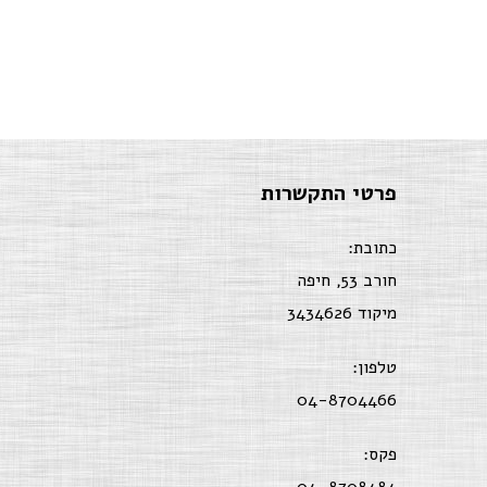
פרטי התקשרות
כתובת:
חורב 53, חיפה
מיקוד 3434626
טלפון:
04-8704466
פקס: