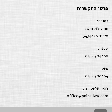
פרטי התקשרות
כתובת:
חורב 53, חיפה
מיקוד 3434626
טלפון:
04-8704466
פקס:
04-8708484
דואר אלקטרוני:
office@pnini-law.com