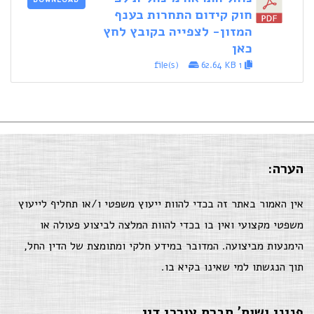
חוק קידום התחרות בענף
המזון- לצפייה בקובץ לחץ
כאן
62.64 KB
1 file(s)
הערה:
אין האמור באתר זה בכדי להוות ייעוץ משפטי ו/או תחליף לייעוץ
משפטי מקצועי ואין בו בכדי להוות המלצה לביצוע פעולה או
הימנעות מביצועה. המדובר במידע חלקי ומתומצת של הדין החל,
תוך הנגשתו למי שאינו בקיא בו.
פניני ושות' חברת עורכי דין