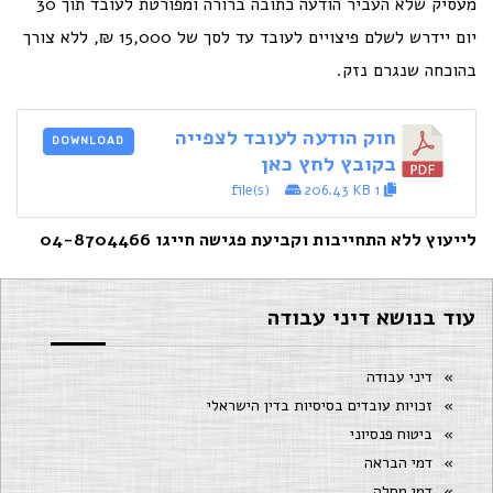
מעסיק שלא העביר הודעה כתובה ברורה ומפורטת לעובד תוך 30
יום יידרש לשלם פיצויים לעובד עד לסך של 15,000 ₪, ללא צורך
בהוכחה שנגרם נזק.
חוק הודעה לעובד לצפייה
DOWNLOAD
בקובץ לחץ כאן
206.43 KB
1 file(s)
לייעוץ ללא התחייבות וקביעת פגישה חייגו 04-8704466
עוד בנושא דיני עבודה
דיני עבודה
זכויות עובדים בסיסיות בדין הישראלי
ביטוח פנסיוני
דמי הבראה
דמי מחלה