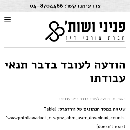
צרו עימנו קשר:
04-8704466
תפרי
הודעה לעובד בדבר תנאי
עבודתו
ראשי
»
הודעה לעובד בדבר תנאי עבודתו
שגיאה במסד הנתונים של וורדפרס:
[Table
'wwwpninilawadact_0.wpn2_ahm_user_download_counts'
doesn't exist]