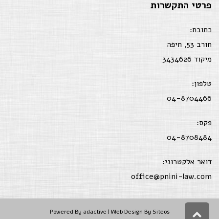
פרטי התקשרות
כתובת:
חורב 53, חיפה
מיקוד 3434626
טלפון:
04-8704466
פקס:
04-8708484
דואר אלקטרוני:
office@pnini-law.com
גלילה
Powered By
adactive
| Web Design By Siteos