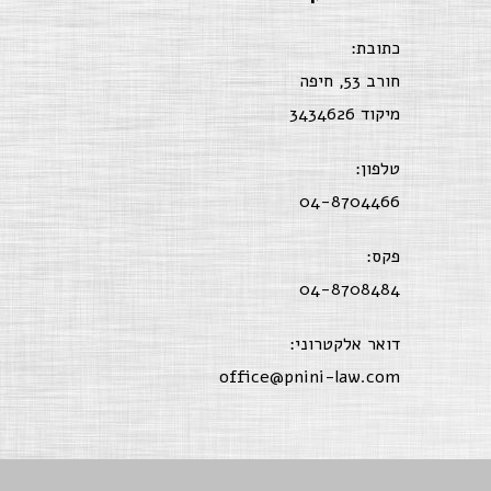
כתובת:
חורב 53, חיפה
מיקוד 3434626
טלפון:
04-8704466
פקס:
04-8708484
דואר אלקטרוני:
office@pnini-law.com