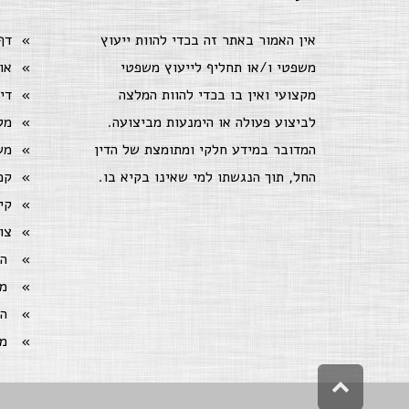
אין האמור באתר זה בכדי להוות ייעוץ
דף
משפטי ו/או תחליף לייעוץ משפטי
או
מקצועי ואין בו בכדי להוות המלצה
די
לביצוע פעולה או הימנעות מביצועה.
מק
המדובר במידע חלקי ומתומצת של הדין
מש
החל, תוך הנגשתו למי שאינו בקיא בו.
קמ
קי
צו
ה
מ
ה
מ
גלילה
לראש