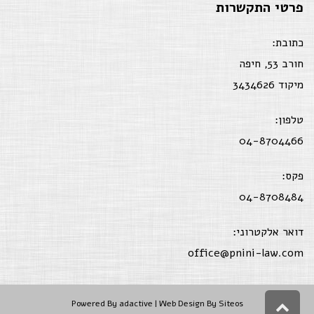
פרטי התקשרות
כתובת:
חורב 53, חיפה
מיקוד 3434626
טלפון:
04-8704466
פקס:
04-8708484
דואר אלקטרוני:
office@pnini-law.com
גלילה
Powered By
adactive
| Web Design By Siteos