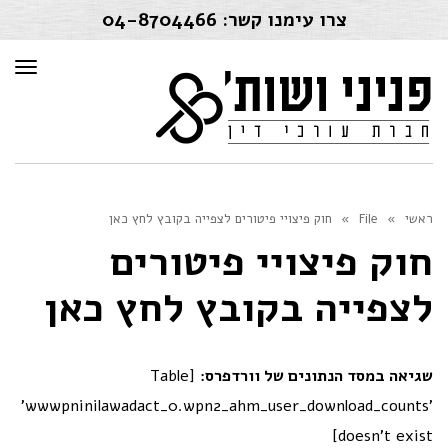
צרו עימנו קשר:
04-8704466
תפרי
ראשי
»
File
»
חוק פיצויי פיטורים לצפייה בקובץ לחץ כאן
חוק פיצויי פיטורים
לצפייה בקובץ לחץ כאן
שגיאה במסד הנתונים של וורדפרס:
[Table
'wwwpninilawadact_0.wpn2_ahm_user_download_counts'
doesn't exist]