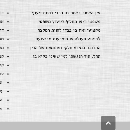
אין האמור באתר זה בכדי להוות ייעוץ
דף
משפטי ו/או תחליף לייעוץ משפטי
או
מקצועי ואין בו בכדי להוות המלצה
די
לביצוע פעולה או הימנעות מביצועה.
מק
המדובר במידע חלקי ומתומצת של הדין
מש
החל, תוך הנגשתו למי שאינו בקיא בו.
קמ
קי
צו
ה
מ
ה
מ
גלילה
לראש