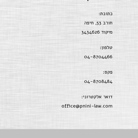
כתובת:
חורב 53, חיפה
מיקוד 3434626
טלפון:
04-8704466
פקס:
04-8708484
דואר אלקטרוני:
office@pnini-law.com