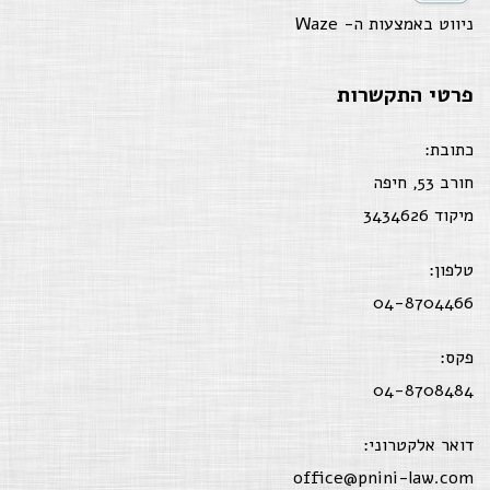
ניווט באמצעות ה-
Waze
פרטי התקשרות
כתובת:
חורב 53, חיפה
מיקוד 3434626
טלפון:
04-8704466
פקס:
04-8708484
דואר אלקטרוני:
office@pnini-law.com