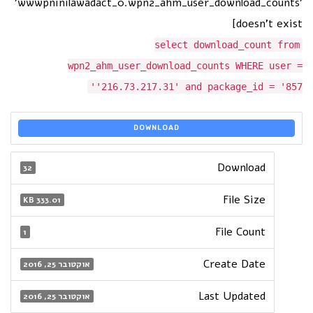
'wwwpninilawadact_0.wpn2_ahm_user_download_counts'
doesn't exist]
select download_count from
wpn2_ahm_user_download_counts WHERE user =
'216.73.217.31' and package_id = '857'
DOWNLOAD
Download
32
File Size
333.01 KB
File Count
1
Create Date
אוקטובר 25, 2016
Last Updated
אוקטובר 25, 2016