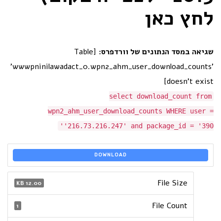
לחץ כאן
שגיאה במסד הנתונים של וורדפרס:
[Table
'wwwpninilawadact_0.wpn2_ahm_user_download_counts'
doesn't exist]
select download_count from
wpn2_ahm_user_download_counts WHERE user =
'216.73.216.247' and package_id = '390'
DOWNLOAD
File Size
12.00 KB
File Count
1