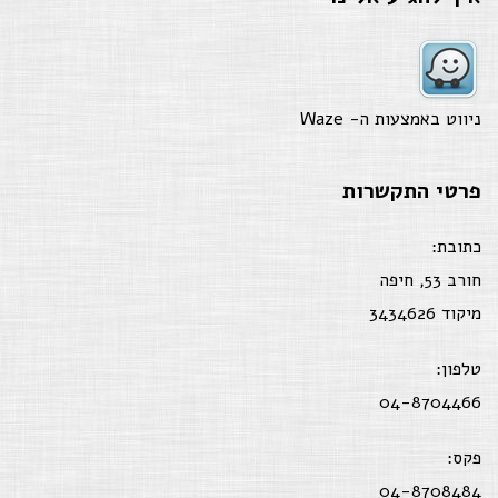
ניווט באמצעות ה-
Waze
פרטי התקשרות
כתובת:
חורב 53, חיפה
מיקוד 3434626
טלפון:
04-8704466
פקס:
04-8708484