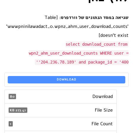
שגיאה במסד הנתונים של וורדפרס:
[Table
'wwwpninilawadact_0.wpn2_ahm_user_download_counts'
doesn't exist]
select download_count from
wpn2_ahm_user_download_counts WHERE user =
'204.236.78.189' and package_id = '400'
DOWNLOAD
Download
80
File Size
273.41 KB
File Count
1