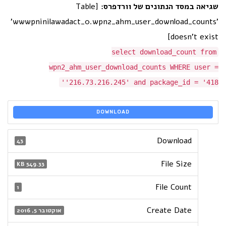
שגיאה במסד הנתונים של וורדפרס:
[Table
'wwwpninilawadact_0.wpn2_ahm_user_download_counts'
doesn't exist]
select download_count from
wpn2_ahm_user_download_counts WHERE user =
'216.73.216.245' and package_id = '418'
DOWNLOAD
Download
43
File Size
549.33 KB
File Count
1
Create Date
אוקטובר 5, 2016