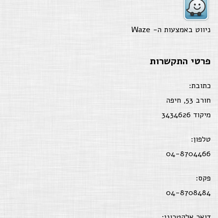
ניווט באמצעות ה-
Waze
פרטי התקשרות
כתובת:
חורב 53, חיפה
מיקוד 3434626
טלפון:
04-8704466
פקס:
04-8708484
דואר אלקטרוני: