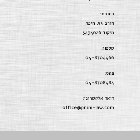
כתובת:
חורב 53, חיפה
מיקוד 3434626
טלפון:
04-8704466
פקס:
04-8708484
דואר אלקטרוני:
office@pnini-law.com