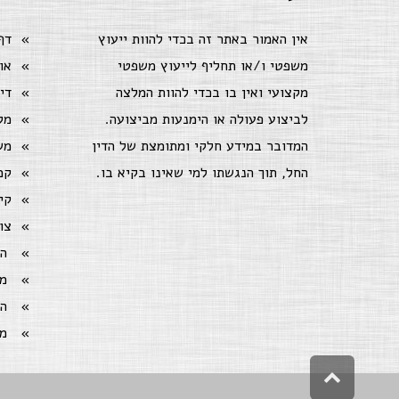
אין האמור באתר זה בכדי להוות ייעוץ
דף
משפטי ו/או תחליף לייעוץ משפטי
או
מקצועי ואין בו בכדי להוות המלצה
די
לביצוע פעולה או הימנעות מביצועה.
מק
המדובר במידע חלקי ומתומצת של הדין
מש
החל, תוך הנגשתו למי שאינו בקיא בו.
קמ
קי
צו
ה
מ
ה
מ
גלילה
לראש