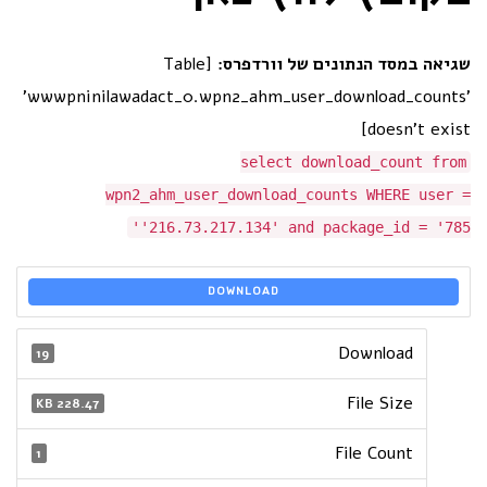
שגיאה במסד הנתונים של וורדפרס:
[Table
'wwwpninilawadact_0.wpn2_ahm_user_download_counts'
doesn't exist]
select download_count from
wpn2_ahm_user_download_counts WHERE user =
'216.73.217.134' and package_id = '785'
DOWNLOAD
Download
19
File Size
228.47 KB
File Count
1