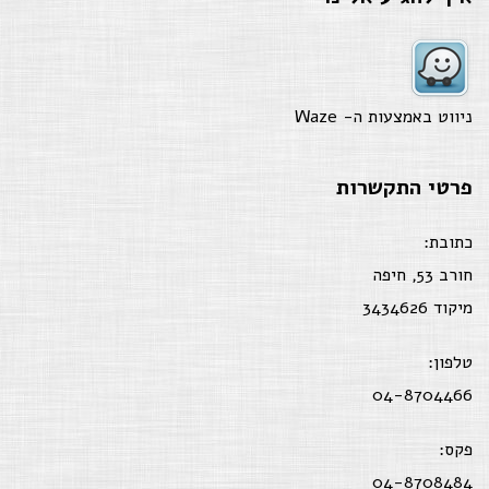
ניווט באמצעות ה-
Waze
פרטי התקשרות
כתובת:
חורב 53, חיפה
מיקוד 3434626
טלפון:
04-8704466
פקס:
04-8708484