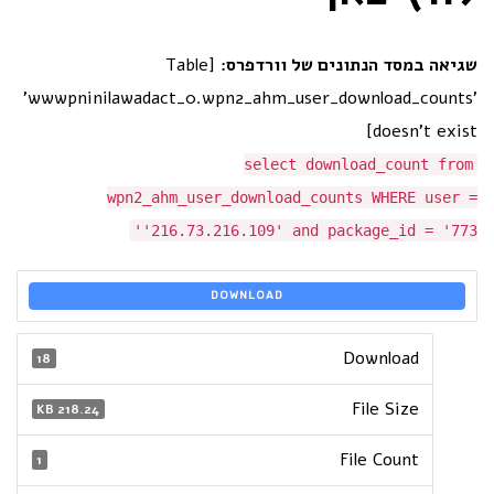
שגיאה במסד הנתונים של וורדפרס:
[Table
'wwwpninilawadact_0.wpn2_ahm_user_download_counts'
doesn't exist]
select download_count from
wpn2_ahm_user_download_counts WHERE user =
'216.73.216.109' and package_id = '773'
DOWNLOAD
Download
18
File Size
218.24 KB
File Count
1