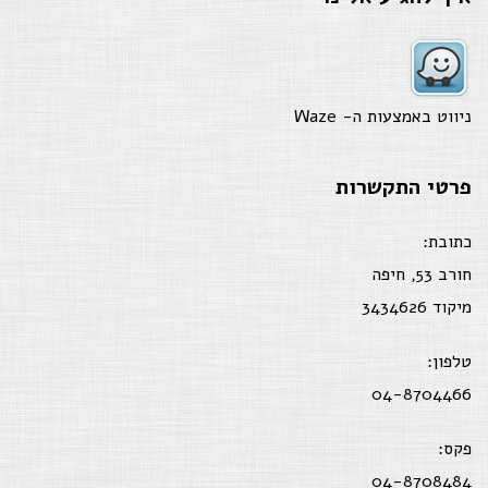
ניווט באמצעות ה-
Waze
פרטי התקשרות
כתובת:
חורב 53, חיפה
מיקוד 3434626
טלפון:
04-8704466
פקס:
04-8708484