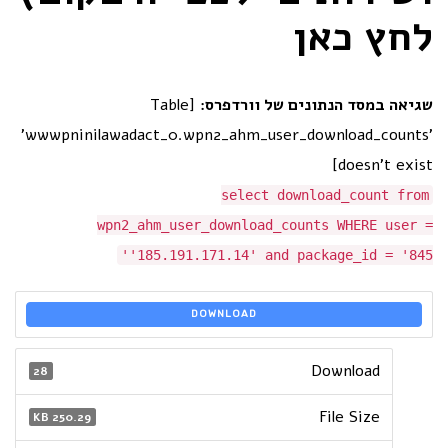
לחץ כאן
שגיאה במסד הנתונים של וורדפרס:
[Table
'wwwpninilawadact_0.wpn2_ahm_user_download_counts'
doesn't exist]
select download_count from
wpn2_ahm_user_download_counts WHERE user =
'185.191.171.14' and package_id = '845'
DOWNLOAD
Download
28
File Size
250.29 KB