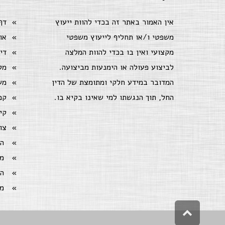
אין האמור באתר זה בכדי להוות ייעוץ
דף
משפטי ו/או תחליף לייעוץ משפטי
או
מקצועי ואין בו בכדי להוות המלצה
די
לביצוע פעולה או הימנעות מביצועה.
מק
המדובר במידע חלקי ומתומצת של הדין
מש
החל, תוך הנגשתו למי שאינו בקיא בו.
קמ
קי
צו
ה
מ
ה
מ
גלילה
לראש