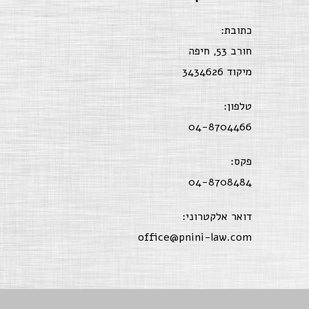
כתובת:
חורב 53, חיפה
מיקוד 3434626
טלפון:
04-8704466
פקס:
04-8708484
דואר אלקטרוני:
office@pnini-law.com